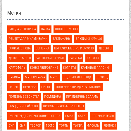
Метки
БЛЮДА ИЗ ТВОРОГА
ПАСХА
ПОСТНОЕ МЕНЮ
РЕЦЕПТ ДЛЯ МУЛЬТИВАРКИ
БАКЛАЖАНЫ
БЛЮДА ИЗ КУРИЦЫ
ВТОРЫЕ БЛЮДА
ВЫПЕЧКА
ВЫПЕЧКА БЫСТРО И ВКУСНО
ДЕСЕРТЫ
ДЕТСКОЕ МЕНЮ
ЗАГОТОВКИ НА ЗИМУ
ЗАКУСКИ
КАПУСТА
КАРТОФЕЛЬ
КОНСЕРВИРОВАНИЕ
КОТЛЕТЫ
КРАБОВЫЕ ПАЛОЧКИ
КУРИЦА
МУЛЬТИВАРКА
МЯСО
НЕДОРОГИЕ БЛЮДА
ОГУРЕЦ
ПЕРЕЦ
ПЕЧЕНЬЕ
ПИРОГ
ПОЛЕЗНЫЕ ПРОДУКТЫ ПИТАНИЯ
ПОЛЕЗНЫЕ СВОЙСТВА
ПОМИДОРЫ
ПРАЗДНИЧНЫЕ САЛАТЫ
ПРАЗДНИЧНЫЙ СТОЛ
ПРОСТЫЕ БЫСТРЫЕ РЕЦЕПТЫ
РЕЦЕПТЫ ДЛЯ НОВОГОДНЕГО СТОЛА
РЫБА
САЛАТ
СЛОЕНОЕ ТЕСТО
СУП
СЫР
ТВОРОГ
ТЕСТО
ТОРТЫ
ТЫКВА
ФАСОЛЬ
ЯБЛОКИ