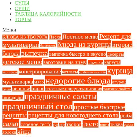
СУПЫ
СУШИ
ТАБЛИЦА КАЛОРИЙНОСТИ
ТОРТЫ
Метки
Рецепт для
Постное меню
БЛЮДА ИЗ ТВОРОГА
Пасха
блюда из курицы
вторые
мультиварки
баклажаны
выпечка
блюда
выпечка быстро и вкусно
десерты
детское меню
заготовки на зиму
капуста
закуски
курица
консервирование
котлеты
картофель
крабовые палочки
недорогие блюда
мультиварка
мясо
огурец
печенье
пирог
полезные продукты питания
полезные свойства
перец
праздничные салаты
помидоры
праздничный стол
простые быстрые
рецепты
рецепты для новогоднего стола
рыба
салат
тесто
слоеное тесто
творог
тыква
суп
сыр
торты
фасоль
яйца
яблоки