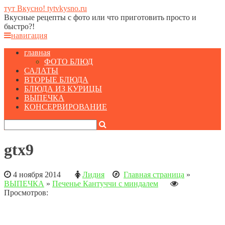
тут Вкусно! tytvkysno.ru
Вкусные рецепты с фото или что приготовить просто и
быстро?!
навигация
главная
ФОТО БЛЮД
САЛАТЫ
ВТОРЫЕ БЛЮДА
БЛЮДА ИЗ КУРИЦЫ
ВЫПЕЧКА
КОНСЕРВИРОВАНИЕ
gtx9
4 ноября 2014
Лидия
Главная страница
»
ВЫПЕЧКА
»
Печенье Кантуччи с миндалем
Просмотров: