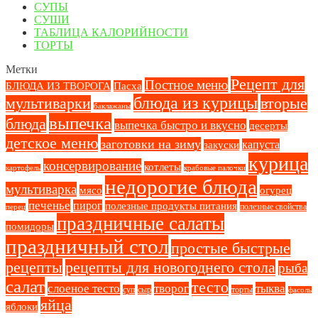
СУПЫ
СУШИ
ТАБЛИЦА КАЛОРИЙНОСТИ
ТОРТЫ
Метки
Рецепт для
Постное меню
БЛЮДА ИЗ ТВОРОГА
Пасха
блюда из курицы
вторые
мультиварки
баклажаны
выпечка
блюда
выпечка быстро и вкусно
десерты
детское меню
заготовки на зиму
капуста
закуски
курица
консервирование
котлеты
картофель
крабовые палочки
недорогие блюда
мультиварка
мясо
огурец
печенье
пирог
полезные продукты питания
полезные свойства
перец
праздничные салаты
помидоры
праздничный стол
простые быстрые
рецепты
рецепты для новогоднего стола
рыба
салат
тесто
слоеное тесто
творог
тыква
суп
сыр
торты
фасоль
яйца
яблоки