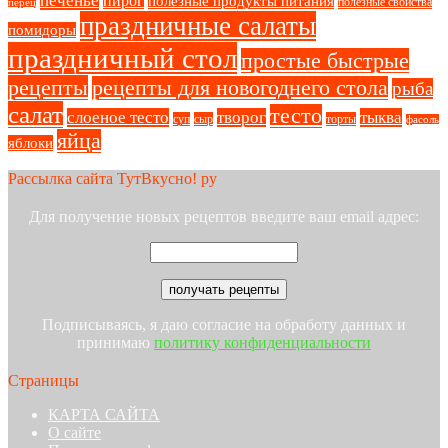
печенье
пирог
полезные продукты питания
полезные свойства
перец
праздничные салаты
помидоры
праздничный стол
простые быстрые
рецепты
рецепты для новогоднего стола
рыба
салат
тесто
слоеное тесто
творог
тыква
суп
сыр
торты
фасоль
яйца
яблоки
Рассылка сайта ТутВкусно! ру
Для получение новых рецептов введите ваш email адрес:
Подписываясь, я даю согласие на обработу данных и
принимаю
политику конфиденциальности
Страницы
КАРТА САЙТА
О сайте