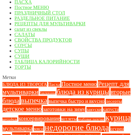
ПАСХА
Постное МЕНЮ
ПРАЗДНИЧНЫЙ СТОЛ
РАЗДЕЛЬНОЕ ПИТАНИЕ
РЕЦЕПТЫ ДЛЯ МУЛЬТИВАРКИ
салат из свеклы
САЛАТЫ
СВОЙСТВА ПРОДУКТОВ
СОУСЫ
СУПЫ
СУШИ
ТАБЛИЦА КАЛОРИЙНОСТИ
ТОРТЫ
Метки
Рецепт для
Постное меню
БЛЮДА ИЗ ТВОРОГА
Пасха
блюда из курицы
вторые
мультиварки
баклажаны
выпечка
блюда
выпечка быстро и вкусно
десерты
детское меню
заготовки на зиму
капуста
закуски
курица
консервирование
котлеты
картофель
крабовые палочки
недорогие блюда
мультиварка
мясо
огурец