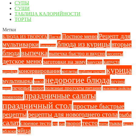
СУПЫ
СУШИ
ТАБЛИЦА КАЛОРИЙНОСТИ
ТОРТЫ
Метки
Рецепт для
Постное меню
БЛЮДА ИЗ ТВОРОГА
Пасха
блюда из курицы
вторые
мультиварки
баклажаны
выпечка
блюда
выпечка быстро и вкусно
десерты
детское меню
заготовки на зиму
капуста
закуски
курица
консервирование
котлеты
картофель
крабовые палочки
недорогие блюда
мультиварка
мясо
огурец
печенье
пирог
полезные продукты питания
полезные свойства
перец
праздничные салаты
помидоры
праздничный стол
простые быстрые
рецепты
рецепты для новогоднего стола
рыба
салат
тесто
слоеное тесто
творог
тыква
суп
сыр
торты
фасоль
яйца
яблоки