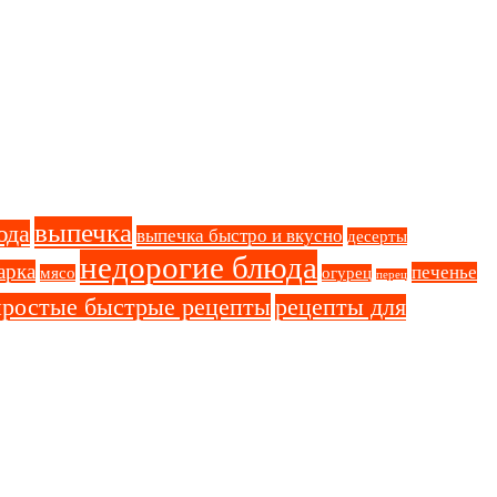
выпечка
юда
выпечка быстро и вкусно
десерты
недорогие блюда
арка
печенье
мясо
огурец
перец
простые быстрые рецепты
рецепты для