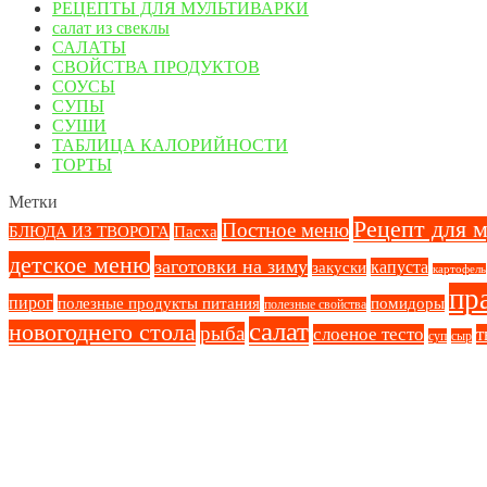
РЕЦЕПТЫ ДЛЯ МУЛЬТИВАРКИ
салат из свеклы
САЛАТЫ
СВОЙСТВА ПРОДУКТОВ
СОУСЫ
СУПЫ
СУШИ
ТАБЛИЦА КАЛОРИЙНОСТИ
ТОРТЫ
Метки
Рецепт для 
Постное меню
БЛЮДА ИЗ ТВОРОГА
Пасха
детское меню
заготовки на зиму
капуста
закуски
картофель
пр
пирог
полезные продукты питания
помидоры
полезные свойства
салат
новогоднего стола
рыба
слоеное тесто
т
суп
сыр