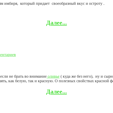
м имбиря, который придает своеобразный вкус и остроту .
Далее...
ментариев
если не брать во внимание
оливье
( куда же без него), ну и сы
ять, как белую, так и красную. О полезных свойствах красной 
Далее...