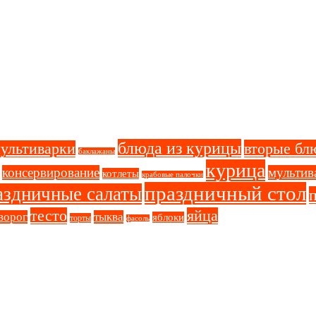
блюда из курицы
вторые бл
мультиварки
баклажаны
курица
консервирование
мультив
котлеты
крабовые палочки
праздничный стол
аздничные салаты
тесто
яйца
ворог
тыква
яблоки
торты
фасоль