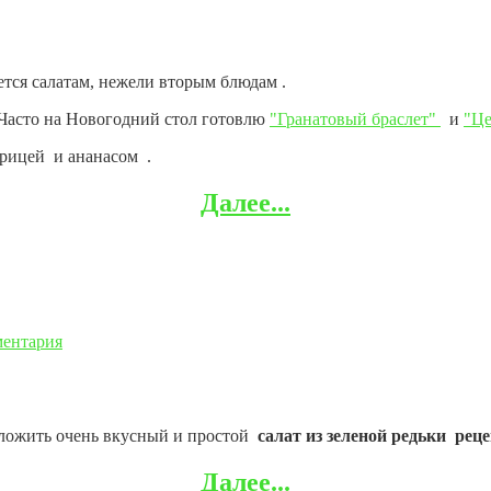
тся салатам, нежели вторым блюдам .
 Часто на Новогодний стол готовлю
"Гранатовый браслет"
и
"Це
урицей и ананасом .
Далее...
ментария
дложить очень вкусный и простой
салат
из
зеленой редьки
реце
Далее...