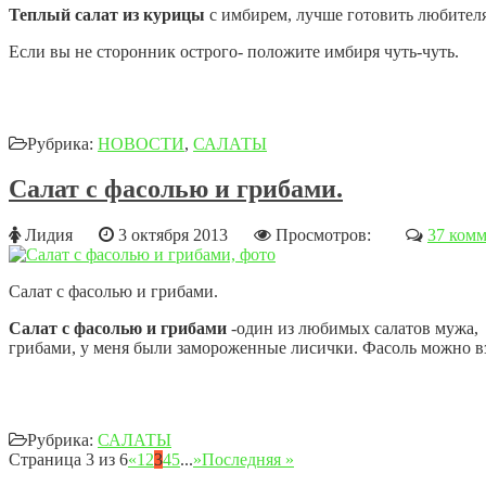
Теплый салат из курицы
с имбирем, лучше готовить любителя
Если вы не сторонник острого- положите имбиря чуть-чуть.
Рубрика:
НОВОСТИ
,
САЛАТЫ
Салат с фасолью и грибами.
Лидия
3 октября 2013
Просмотров:
37 ком
Салат с фасолью и грибами.
Салат с фасолью и грибами
-один из любимых салатов мужа, 
грибами, у меня были замороженные лисички. Фасоль можно вз
Рубрика:
САЛАТЫ
Страница 3 из 6
«
1
2
3
4
5
...
»
Последняя »