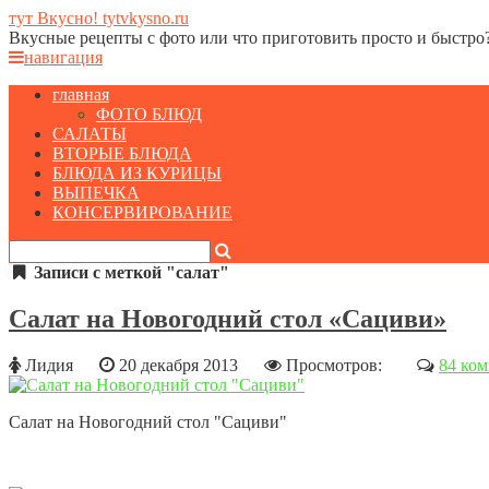
тут Вкусно! tytvkysno.ru
Вкусные рецепты с фото или что приготовить просто и быстро
навигация
главная
ФОТО БЛЮД
САЛАТЫ
ВТОРЫЕ БЛЮДА
БЛЮДА ИЗ КУРИЦЫ
ВЫПЕЧКА
КОНСЕРВИРОВАНИЕ
Записи с меткой "салат"
Салат на Новогодний стол «Сациви»
Лидия
20 декабря 2013
Просмотров:
84 ко
Салат на Новогодний стол "Сациви"