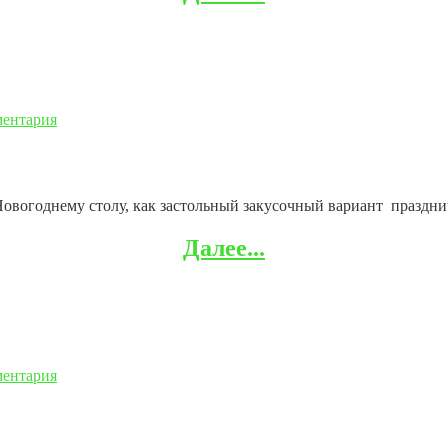
ментария
вогоднему столу, как застольный закусочный вариант празднич
Далее...
ментария