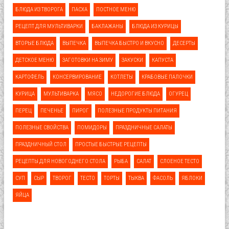
БЛЮДА ИЗ ТВОРОГА
ПАСХА
ПОСТНОЕ МЕНЮ
РЕЦЕПТ ДЛЯ МУЛЬТИВАРКИ
БАКЛАЖАНЫ
БЛЮДА ИЗ КУРИЦЫ
ВТОРЫЕ БЛЮДА
ВЫПЕЧКА
ВЫПЕЧКА БЫСТРО И ВКУСНО
ДЕСЕРТЫ
ДЕТСКОЕ МЕНЮ
ЗАГОТОВКИ НА ЗИМУ
ЗАКУСКИ
КАПУСТА
КАРТОФЕЛЬ
КОНСЕРВИРОВАНИЕ
КОТЛЕТЫ
КРАБОВЫЕ ПАЛОЧКИ
КУРИЦА
МУЛЬТИВАРКА
МЯСО
НЕДОРОГИЕ БЛЮДА
ОГУРЕЦ
ПЕРЕЦ
ПЕЧЕНЬЕ
ПИРОГ
ПОЛЕЗНЫЕ ПРОДУКТЫ ПИТАНИЯ
ПОЛЕЗНЫЕ СВОЙСТВА
ПОМИДОРЫ
ПРАЗДНИЧНЫЕ САЛАТЫ
ПРАЗДНИЧНЫЙ СТОЛ
ПРОСТЫЕ БЫСТРЫЕ РЕЦЕПТЫ
РЕЦЕПТЫ ДЛЯ НОВОГОДНЕГО СТОЛА
РЫБА
САЛАТ
СЛОЕНОЕ ТЕСТО
СУП
СЫР
ТВОРОГ
ТЕСТО
ТОРТЫ
ТЫКВА
ФАСОЛЬ
ЯБЛОКИ
ЯЙЦА