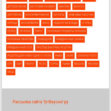
ДЕТСКОЕ МЕНЮ
ЗАГОТОВКИ НА ЗИМУ
ЗАКУСКИ
КАПУСТА
КАРТОФЕЛЬ
КОНСЕРВИРОВАНИЕ
КОТЛЕТЫ
КРАБОВЫЕ ПАЛОЧКИ
КУРИЦА
МУЛЬТИВАРКА
МЯСО
НЕДОРОГИЕ БЛЮДА
ОГУРЕЦ
ПЕРЕЦ
ПЕЧЕНЬЕ
ПИРОГ
ПОЛЕЗНЫЕ ПРОДУКТЫ ПИТАНИЯ
ПОЛЕЗНЫЕ СВОЙСТВА
ПОМИДОРЫ
ПРАЗДНИЧНЫЕ САЛАТЫ
ПРАЗДНИЧНЫЙ СТОЛ
ПРОСТЫЕ БЫСТРЫЕ РЕЦЕПТЫ
РЕЦЕПТЫ ДЛЯ НОВОГОДНЕГО СТОЛА
РЫБА
САЛАТ
СЛОЕНОЕ ТЕСТО
СУП
СЫР
ТВОРОГ
ТЕСТО
ТОРТЫ
ТЫКВА
ФАСОЛЬ
ЯБЛОКИ
ЯЙЦА
Рассылка сайта ТутВкусно! ру