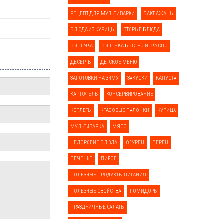
РЕЦЕПТ ДЛЯ МУЛЬТИВАРКИ
БАКЛАЖАНЫ
БЛЮДА ИЗ КУРИЦЫ
ВТОРЫЕ БЛЮДА
ВЫПЕЧКА
ВЫПЕЧКА БЫСТРО И ВКУСНО
ДЕСЕРТЫ
ДЕТСКОЕ МЕНЮ
ЗАГОТОВКИ НА ЗИМУ
ЗАКУСКИ
КАПУСТА
КАРТОФЕЛЬ
КОНСЕРВИРОВАНИЕ
КОТЛЕТЫ
КРАБОВЫЕ ПАЛОЧКИ
КУРИЦА
МУЛЬТИВАРКА
МЯСО
НЕДОРОГИЕ БЛЮДА
ОГУРЕЦ
ПЕРЕЦ
ПЕЧЕНЬЕ
ПИРОГ
ПОЛЕЗНЫЕ ПРОДУКТЫ ПИТАНИЯ
ПОЛЕЗНЫЕ СВОЙСТВА
ПОМИДОРЫ
ПРАЗДНИЧНЫЕ САЛАТЫ