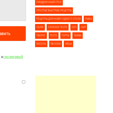
ПРАЗДНИЧНЫЙ СТОЛ
ПРОСТЫЕ БЫСТРЫЕ РЕЦЕПТЫ
РЕЦЕПТЫ ДЛЯ НОВОГОДНЕГО СТОЛА
РЫБА
САЛАТ
СЛОЕНОЕ ТЕСТО
СУП
СЫР
ТВОРОГ
ТЕСТО
ТОРТЫ
ТЫКВА
ФАСОЛЬ
ЯБЛОКИ
ЯЙЦА
 и
политикой