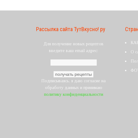
Рассылка сайта ТутВкусно! ру
Стра
КА
Для получение новых рецептов
введите ваш email адрес:
О с
Пол
ФО
Подписываясь, я даю согласие на
обработу данных и принимаю
политику конфиденциальности