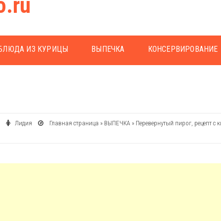
o.ru
БЛЮДА ИЗ КУРИЦЫ
ВЫПЕЧКА
КОНСЕРВИРОВАНИЕ
16
Лидия
Главная страница
»
ВЫПЕЧКА
»
Перевернутый пирог, рецепт с 